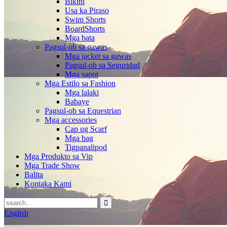
Bikini
Usa ka Piraso
Swim Shorts
BoardShorts
Mga bata
Pagsul-ob sa gawas
Mga jacket sa gawas
Pagsul-ob sa Seguridad
Mga sapot
Mga Estilo sa Fashion
Mga lalaki
Babaye
Pagsul-ob sa Equestrian
Mga accessories
Cap ug Scarf
Mga bag
Tigpanalipod
Mga Produkto sa Vip
Mga Trade Show
Balita
Kontaka Kami
English