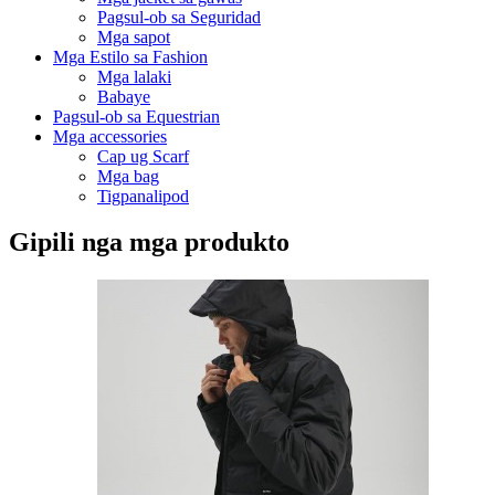
Pagsul-ob sa Seguridad
Mga sapot
Mga Estilo sa Fashion
Mga lalaki
Babaye
Pagsul-ob sa Equestrian
Mga accessories
Cap ug Scarf
Mga bag
Tigpanalipod
Gipili nga mga produkto