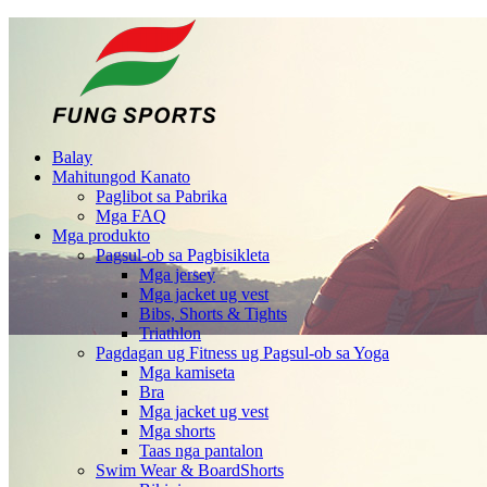
Balay
Mahitungod Kanato
Paglibot sa Pabrika
Mga FAQ
Mga produkto
Pagsul-ob sa Pagbisikleta
Mga jersey
Mga jacket ug vest
Bibs, Shorts & Tights
Triathlon
Pagdagan ug Fitness ug Pagsul-ob sa Yoga
Mga kamiseta
Bra
Mga jacket ug vest
Mga shorts
Taas nga pantalon
Swim Wear & BoardShorts