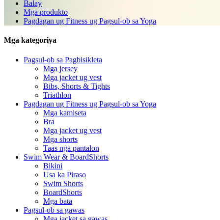
Balay
Mga produkto
Pagdagan ug Fitness ug Pagsul-ob sa Yoga
Mga kategoriya
Pagsul-ob sa Pagbisikleta
Mga jersey
Mga jacket ug vest
Bibs, Shorts & Tights
Triathlon
Pagdagan ug Fitness ug Pagsul-ob sa Yoga
Mga kamiseta
Bra
Mga jacket ug vest
Mga shorts
Taas nga pantalon
Swim Wear & BoardShorts
Bikini
Usa ka Piraso
Swim Shorts
BoardShorts
Mga bata
Pagsul-ob sa gawas
Mga jacket sa gawas