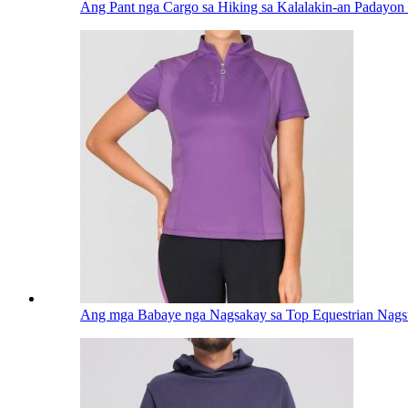
Ang Pant nga Cargo sa Hiking sa Kalalakin-an Padayon 
Ang mga Babaye nga Nagsakay sa Top Equestrian Nagsu