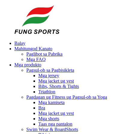
Balay
Mahitungod Kanato
Paglibot sa Pabrika
Mga FAQ
Mga produkto
Pagsul-ob sa Pagbisikleta
Mga jersey
Mga jacket ug vest
Bibs, Shorts & Tights
Triathlon
Pagdagan ug Fitness ug Pagsul-ob sa Yoga
Mga kamiseta
Bra
Mga jacket ug vest
Mga shorts
Taas nga pantalon
Swim Wear & BoardShorts