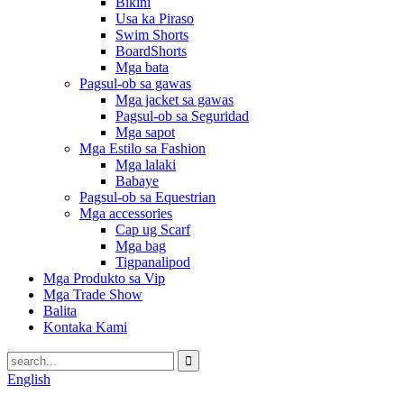
Bikini
Usa ka Piraso
Swim Shorts
BoardShorts
Mga bata
Pagsul-ob sa gawas
Mga jacket sa gawas
Pagsul-ob sa Seguridad
Mga sapot
Mga Estilo sa Fashion
Mga lalaki
Babaye
Pagsul-ob sa Equestrian
Mga accessories
Cap ug Scarf
Mga bag
Tigpanalipod
Mga Produkto sa Vip
Mga Trade Show
Balita
Kontaka Kami
English